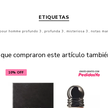
ETIQUETAS
 pour homme profundo
3
,
profunda
3
,
misteriosa
3
,
notas ma
s que compraron este artículo tambi
10% OFF