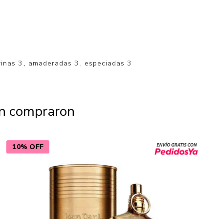
rinas
3
,
amaderadas
3
,
especiadas
3
én compraron
10% OFF