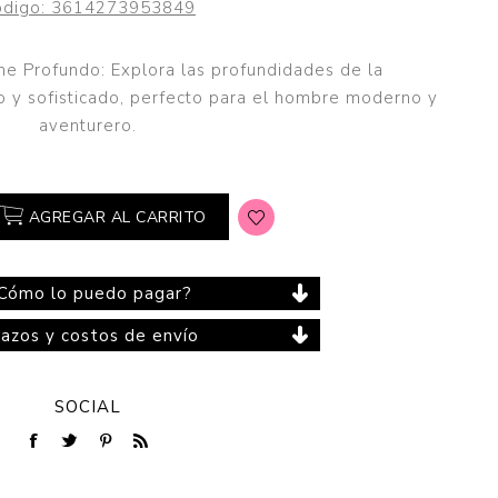
digo:
3614273953849
e Profundo: Explora las profundidades de la
o y sofisticado, perfecto para el hombre moderno y
Cuidado del Hogar
aventurero.
AGREGAR AL CARRITO
Cómo lo puedo pagar?
lazos y costos de envío
SOCIAL