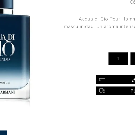
Có
Color
Styling
Acqua di Gio Pour Homm
masculinidad. Un aroma intens
sonal
Bebés
Accesorios
a piel
Colonias y Perfumes
sonal
Higiene
al
Accesorios
ilar
¿
Femenina
P
a