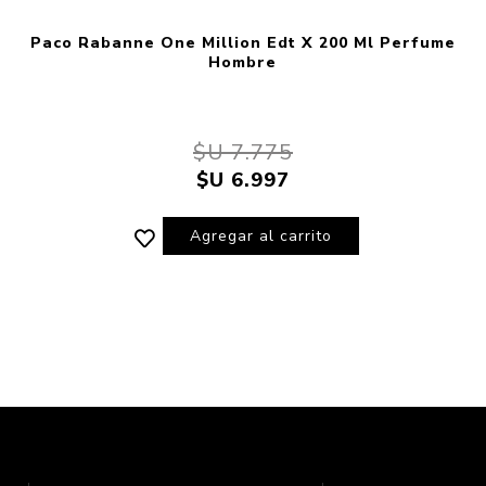
Paco Rabanne One Million Edt X 200 Ml Perfume
Hombre
$U 7.775
$U 6.997
Agregar al carrito