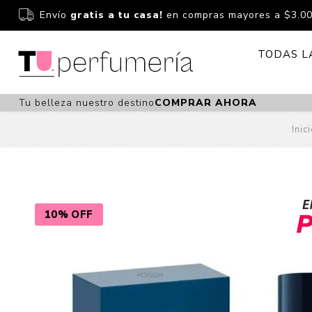
Envío
gratis a tu casa!
en compras mayores a $3.0
TODAS L
Tu belleza nuestro destino
COMPRAR AHORA
Perfume
Perfumería
Inic
Dermoc
Estuchería
Capilar 
Estucheria S
Maquilla
Fragancias S
Cuidado
10% OFF
Fragancias
Bebés
Niños Y Niña
Accesor
Cuidado