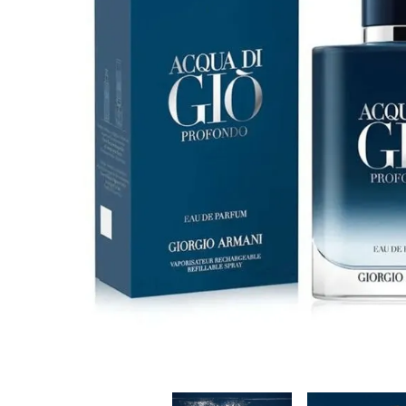
Cuidado Per
Cuidado de l
Higiene per
Higiene Buc
Cuidado Cap
Protección 
Incontinenci