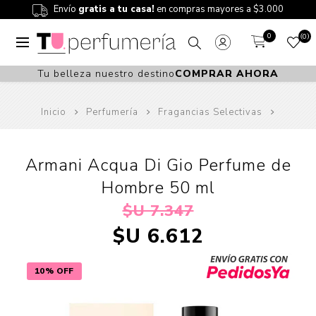
Envío
gratis a tu casa!
en compras mayores a $3.000
0
0
Tu belleza nuestro destino
COMPRAR AHORA
Inicio
Perfumería
Fragancias Selectivas
Armani Acqua Di Gio Perfume de
Hombre 50 ml
$U 7.347
$U 6.612
10% OFF