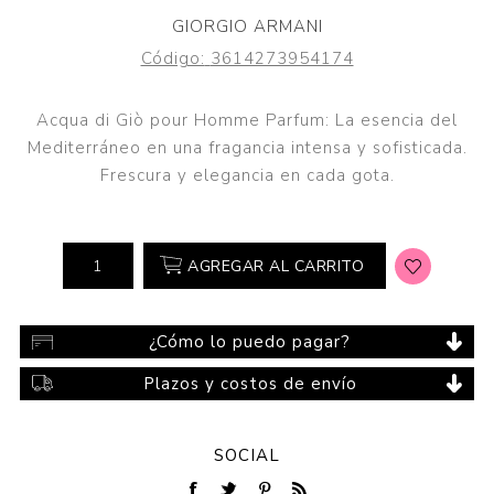
GIORGIO ARMANI
Código:
3614273954174
Acqua di Giò pour Homme Parfum: La esencia del
Mediterráneo en una fragancia intensa y sofisticada.
Frescura y elegancia en cada gota.
AGREGAR AL CARRITO
¿Cómo lo puedo pagar?
Plazos y costos de envío
SOCIAL