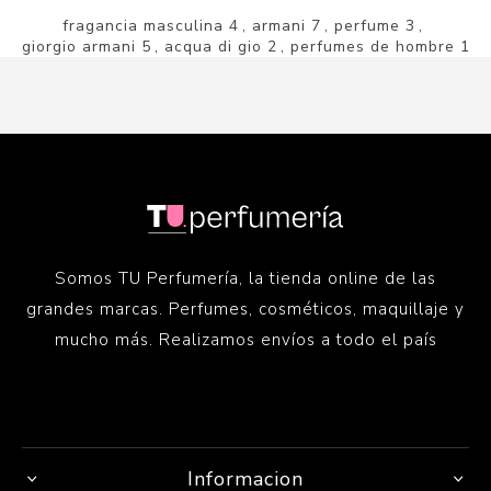
fragancia masculina
4
,
armani
7
,
perfume
3
,
giorgio armani
5
,
acqua di gio
2
,
perfumes de hombre
1
Somos TU Perfumería, la tienda online de las
grandes marcas. Perfumes, cosméticos, maquillaje y
mucho más. Realizamos envíos a todo el país
Informacion