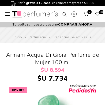
Envío
gratis a tu casa!
en compras mayores a $3.000
0
0
Tu belleza nuestro destino
COMPRAR AHORA
Inicio
Perfumería
Fragancias Selectivas
Armani Acqua Di Gioia Perfume de
Mujer 100 ml
$U 8.594
$U 7.734
10% OFF