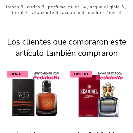
fresco
3
,
citrico
3
,
perfume mujer
14
,
acqua di gioia
3
,
floral
7
,
vitalizante
3
,
acuático
3
,
mediterráneo
3
Los clientes que compraron este
artículo también compraron
10% OFF
10% OFF