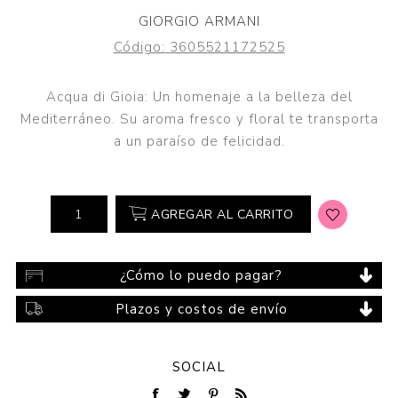
GIORGIO ARMANI
Código:
3605521172525
Acqua di Gioia: Un homenaje a la belleza del
Mediterráneo. Su aroma fresco y floral te transporta
a un paraíso de felicidad.
AGREGAR AL CARRITO
¿Cómo lo puedo pagar?
Plazos y costos de envío
SOCIAL