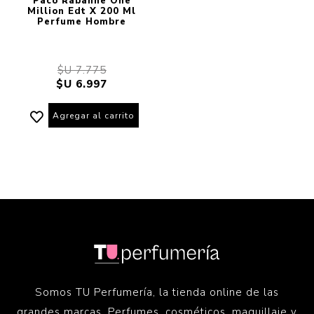
Paco Rabanne One
Million Edt X 200 Ml
Perfume Hombre
$U 7.775
$U 6.997
Agregar al carrito
Somos TU Perfumería, la tienda online de las
grandes marcas. Perfumes, cosméticos, maquillaje y