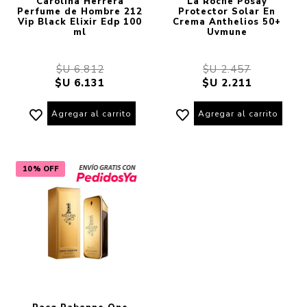
Carolina Herrera
La Roche Posay
Perfume de Hombre 212
Protector Solar En
Vip Black Elixir Edp 100
Crema Anthelios 50+
ml
Uvmune
$U 6.812
$U 2.457
$U 6.131
$U 2.211
Agregar al carrito
Agregar al carrito
10% OFF