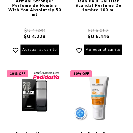
Armani Stronger
Jean Paul Gaultier
Perfume de Hombre
Scandal Perfume De
With You Absolutely 50
Hombre 100 ml
ml
$U 4.698
$U 6.052
$U 4.228
$U 5.446
Agregar al carrito
Agregar al carrito
10% OFF
10% OFF