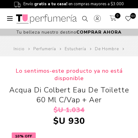
Envío
gratis a tu casa!
en compras mayores a $3.000
0
0
Tu belleza nuestro destino
COMPRAR AHORA
Inicio
Perfumería
Estuchería
De Hombre
Lo sentimos-este producto ya no está
disponible
Acqua Di Colbert Eau De Toilette
60 Ml C/Vap + Aer
$U 1.034
$U 930
10% OFF