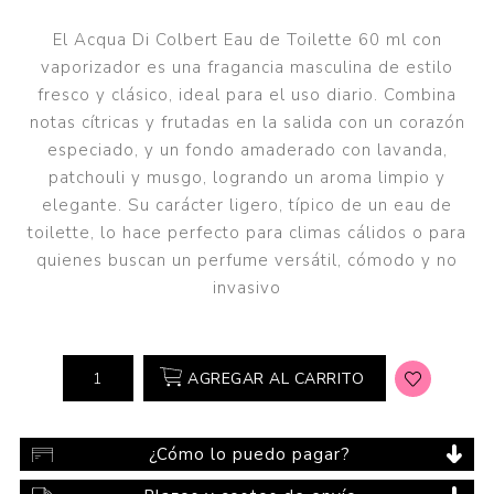
El Acqua Di Colbert Eau de Toilette 60 ml con
vaporizador es una fragancia masculina de estilo
fresco y clásico, ideal para el uso diario. Combina
notas cítricas y frutadas en la salida con un corazón
especiado, y un fondo amaderado con lavanda,
patchouli y musgo, logrando un aroma limpio y
elegante. Su carácter ligero, típico de un eau de
toilette, lo hace perfecto para climas cálidos o para
quienes buscan un perfume versátil, cómodo y no
invasivo
AGREGAR AL CARRITO
¿Cómo lo puedo pagar?