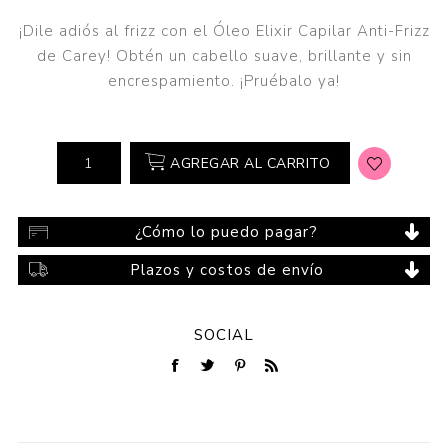
¡Dile adiós al frizz con el Óleo Elixir Capilar Anti-Frizz
de Carey! Obtén un cabello suave, brillante y sin
encrespamiento. ¡Pruébalo ya!
AGREGAR AL CARRITO
¿Cómo lo puedo pagar?
Plazos y costos de envío
SOCIAL