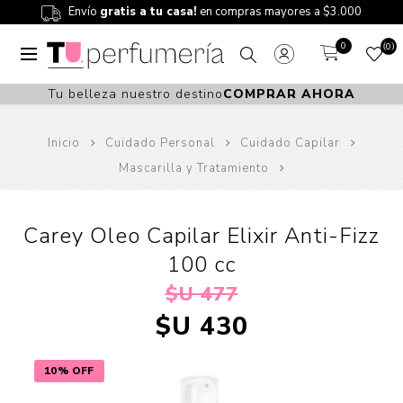
Envío
gratis a tu casa!
en compras mayores a $3.000
0
0
Tu belleza nuestro destino
COMPRAR AHORA
Inicio
Cuidado Personal
Cuidado Capilar
Mascarilla y Tratamiento
Carey Oleo Capilar Elixir Anti-Fizz
100 cc
$U 477
$U 430
10% OFF