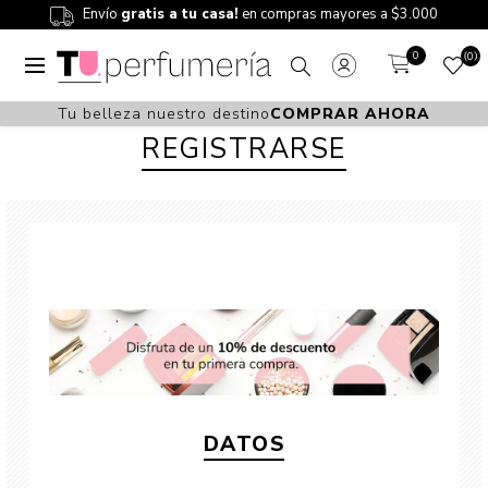
Envío
gratis a tu casa!
en compras mayores a $3.000
0
0
Tu belleza nuestro destino
COMPRAR AHORA
REGISTRARSE
DATOS