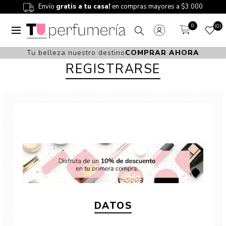
Envío
gratis a tu casa!
en compras mayores a $3.000
0
0
Tu belleza nuestro destino
COMPRAR AHORA
REGISTRARSE
DATOS