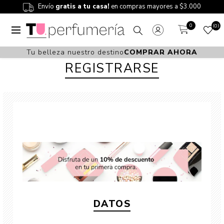
Envío
gratis a tu casa!
en compras mayores a $3.000
0
0
Tu belleza nuestro destino
COMPRAR AHORA
REGISTRARSE
DATOS