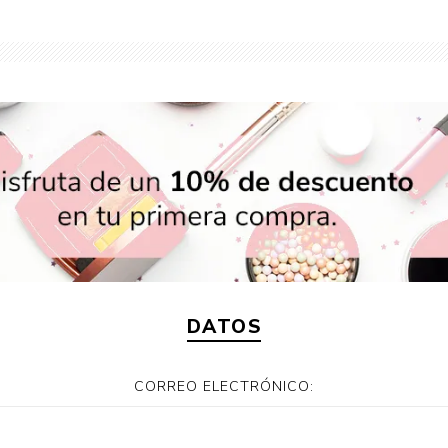
Color
Styling
sonal
Bebés
Accesorios
a piel
Colonias y Perfumes
sonal
Higiene
al
Accesorios
ilar
Femenina
DATOS
a
CORREO ELECTRÓNICO: