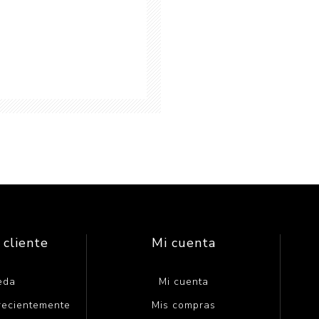
 cliente
Mi cuenta
eda
Mi cuenta
 recientemente
Mis compras