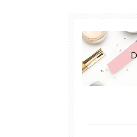
Cuidado Per
Cuidado de l
Higiene per
Higiene Buc
Cuidado Cap
Protección 
Incontinenci