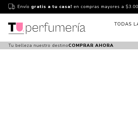
Envío
gratis a tu casa!
en compras mayores a $3.0
TODAS L
Tu belleza nuestro destino
COMPRAR AHORA
Perfume
Perfumería
Dermoc
Estuchería
Capilar 
Estucheria S
Maquilla
Fragancias S
Cuidado
Fragancias
Bebés
Niños Y Niña
Accesor
Cuidado