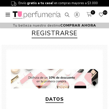
Envío
gratis a tu casa!
en compras mayores a $3.000
0
0
Tu belleza nuestro destino
COMPRAR AHORA
REGISTRARSE
DATOS